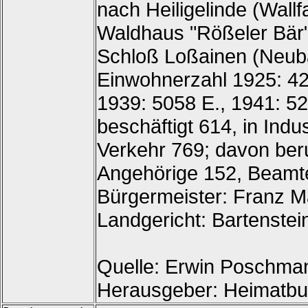
nach Heiligelinde (Wall
Waldhaus "Rößeler Bär"
Schloß Loßainen (Neuba
Einwohnerzahl 1925: 42
1939: 5058 E., 1941: 52
beschäftigt 614, in Ind
Verkehr 769; davon beru
Angehörige 152, Beamte 
Bürgermeister: Franz Ma
Landgericht: Bartenstei
Quelle: Erwin Poschmann
Herausgeber: Heimatbu