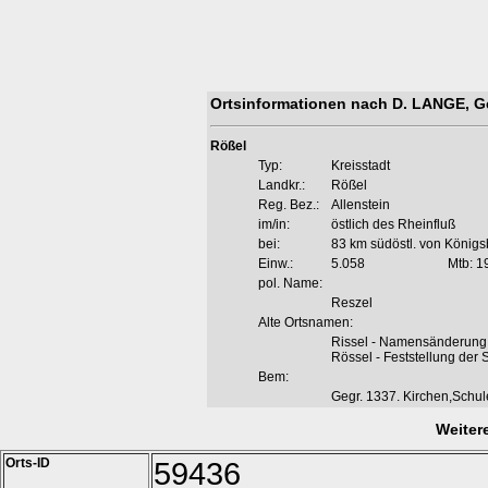
Ortsinformationen nach D. LANGE, G
Rößel
Typ:
Kreisstadt
Landkr.:
Rößel
Reg. Bez.:
Allenstein
im/in:
östlich des Rheinfluß
bei:
83 km südöstl. von Königs
Einw.:
5.058
Mtb: 1
pol. Name:
Reszel
Alte Ortsnamen:
Rissel - Namensänderung
Rössel - Feststellung der
Bem:
Gegr. 1337. Kirchen,Schul
Weiter
Orts-ID
59436