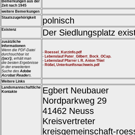
Bemerkungen aus der
Zeit nach 1945
weitere Bemerkungen
Staatszugehörigkeit
polnisch
Existenz
Der Siedlungsplatz exist
zusätzliche
Informationen
Wenn die PDF-Datei
-
Roessel_Kurzinfo.pdf
durchsuchbar ist
-
Lebenslauf Pater_Gilbert_Bock_OCap.
(
[ocr]
), erhält man
-
Lebenslauf Pfarrer i. R. Anton Thiel
die besten Ergebnisse
-
Rößel, Unterkunftsnachweis.pdf
in der erweiterten
Suche des
Adobe
Acrobat Reader
s.
Weitere Links
Landsmannschaftliche
Egbert Neubauer
Kontakte
Nordparkweg 29
41462 Neuss
Kreisvertreter
kreisgemeinschaft-roess