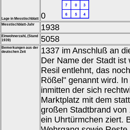
0
Lage in Messtischblatt
Messtischblatt-Jahr
1938
Einwohnerzahl, (Stand
5058
1939)
Bemerkungen aus der
1337 im Anschluß an di
deutschen Zeit
Der Name der Stadt ist
Resil entlehnt, das noc
Rößel" genannt wird. In
inmitten der sich recht
Marktplatz mit dem sta
großen Stadtbrand von 
ein Uhrtürmchen ziert. 
Wehrgang sowie Reste d