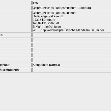
165
Ostpreußisches Landesmuseum, Lüneburg
Ostpreußisches Landesmuseum
Heiligengeiststraße 38
21335 Lüneburg
Tel: 04131 75995-0
E-Mail: info@ol-lg.de
WEB: http://www.ostpreussisches-landesmuseum.de/
en
chkeit
Siehe unter
Kontakt
Informationen