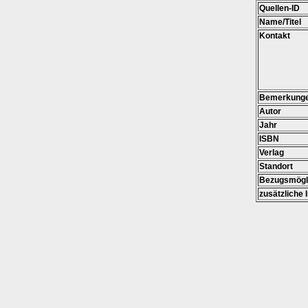
Quellen-ID
Name/Titel
Kontakt
Bemerkung
Autor
Jahr
ISBN
Verlag
Standort
Bezugsmögli
zusätzliche 