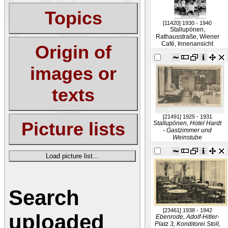
Topics
[11420]
1930 - 1940
Stallupönen,
Rathausstraße, Wiener
Café, Innenansicht
Origin of
images or
texts
[21491]
1925 - 1931
Picture lists
Stallupönen, Hotel Hardt
- Gastzimmer und
Weinstube
Load picture list...
Search
[23461]
1938 - 1942
uploaded
Ebenrode, Adolf-Hitler-
Platz 3, Konditorei Stoll,