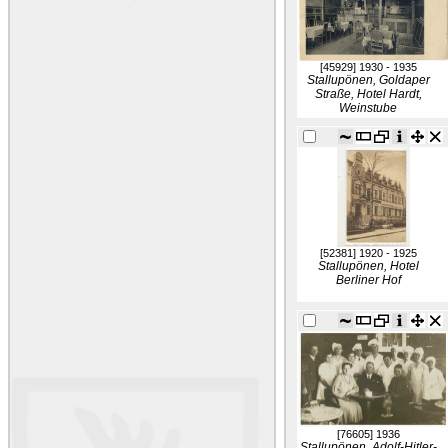
[45929]
1930 - 1935
Stallupönen, Goldaper
Straße, Hotel Hardt,
Weinstube
[52381]
1920 - 1925
Stallupönen, Hotel
Berliner Hof
[76605]
1936
Stallupönen, Adolf-Hitler-