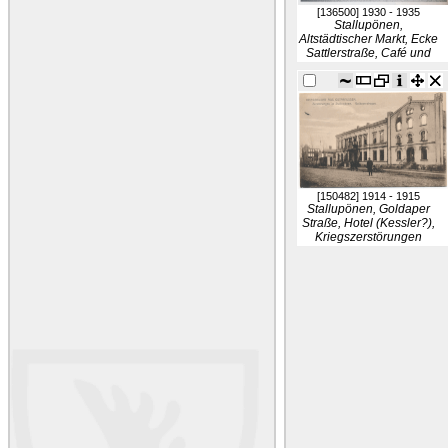
[136500]
1930 - 1935
Stallupönen,
Altstädtischer Markt, Ecke
Sattlerstraße, Café und
Konditorei Stoll
[150482]
1914 - 1915
Stallupönen, Goldaper
Straße, Hotel (Kessler?),
Kriegszerstörungen