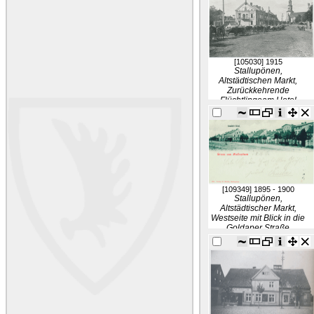
[105030]
1915
Stallupönen,
Altstädtischen Markt,
Zurückkehrende
Flüchtlingeam Hotel
Cabalzar
[109349]
1895 - 1900
Stallupönen,
Altstädtischer Markt,
Westseite mit Blick in die
Goldaper Straße