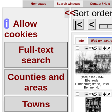
Homepage
Search windows
Contact / Help
<<
Sort orde
i
Allow
|<
<
cookies
Info
(
Full-text sear
Full-text
search
Counties and
[9039]
1920 - 1944
Ebenrode,
Hindenburgstraße, Hotel
areas
Berliner Hof
Towns