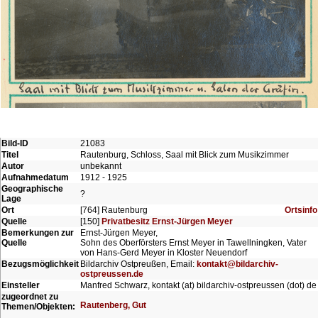
Bild-ID
21083
Titel
Rautenburg, Schloss, Saal mit Blick zum Musikzimmer
Autor
unbekannt
Aufnahmedatum
1912 - 1925
Geographische
?
Lage
Ort
[764] Rautenburg
Ortsinfo
Quelle
[150]
Privatbesitz Ernst-Jürgen Meyer
Bemerkungen zur
Ernst-Jürgen Meyer,
Quelle
Sohn des Oberförsters Ernst Meyer in Tawellningken, Vater
von Hans-Gerd Meyer in Kloster Neuendorf
Bezugsmöglichkeit
Bildarchiv Ostpreußen, Email:
kontakt@bildarchiv-
ostpreussen.de
Einsteller
Manfred Schwarz, kontakt (at) bildarchiv-ostpreussen (dot) de
zugeordnet zu
Rautenberg, Gut
Themen/Objekten: