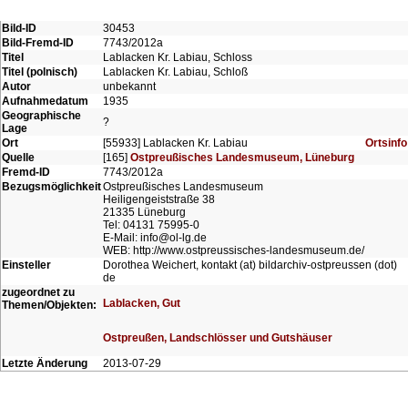
Bild-ID
30453
Bild-Fremd-ID
7743/2012a
Titel
Lablacken Kr. Labiau, Schloss
Titel (polnisch)
Lablacken Kr. Labiau, Schloß
Autor
unbekannt
Aufnahmedatum
1935
Geographische
?
Lage
Ort
[55933] Lablacken Kr. Labiau
Ortsinfo
Quelle
[165]
Ostpreußisches Landesmuseum, Lüneburg
Fremd-ID
7743/2012a
Bezugsmöglichkeit
Ostpreußisches Landesmuseum
Heiligengeiststraße 38
21335 Lüneburg
Tel: 04131 75995-0
E-Mail: info@ol-lg.de
WEB: http://www.ostpreussisches-landesmuseum.de/
Einsteller
Dorothea Weichert, kontakt (at) bildarchiv-ostpreussen (dot)
de
zugeordnet zu
Lablacken, Gut
Themen/Objekten:
Ostpreußen, Landschlösser und Gutshäuser
Letzte Änderung
2013-07-29