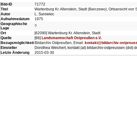
Bild-ID
71772
Titel
Wartenburg Kr. Allenstein, Stadt (Barczewo), Ortsansicht von
Autor
L. Surowiec
Aufnahmedatum
1975
Geographische
?
Lage
Ort
[62090] Wartenburg Kr. Allenstein, Stadt
Quelle
[66]
Landsmannschaft Ostpreußen e.V.
Bezugsmöglichkeit
Bildarchiv Ostpreußen, Email:
kontakt@bildarchiv-ostpreus
Einsteller
Dorothea Weichert, kontakt (at) bildarchiv-ostpreussen (dot) d
Letzte Änderung
2015-03-30